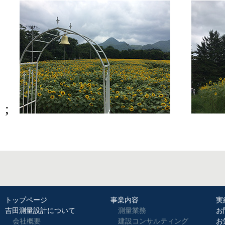
;
トップページ
事業内容
実
吉田測量設計について
測量業務
お
会社概要
建設コンサルティング
お