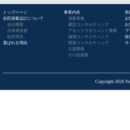
トップページ
事業内容
実
吉田測量設計について
測量業務
お
会社概要
建設コンサルティング
お
代表者挨拶
アセットマネジメント業務
プ
経営理念
補償コンサルティング
採
選ばれる理由
開発コンサルティング
サ
介護業務
その他業務
Copyright 2026 Yo