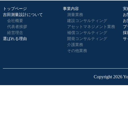
トップページ
事業内容
実
吉田測量設計について
測量業務
お
会社概要
建設コンサルティング
お
代表者挨拶
アセットマネジメント業務
プ
経営理念
補償コンサルティング
採
選ばれる理由
開発コンサルティング
サ
介護業務
その他業務
Copyright 2026 Yo